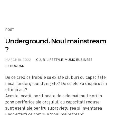
POST
Underground. Noul mainstream
?
MARCH 19, 2022
CLUB
,
LIFESTYLE
,
MUSIC BUSINESS
BY
BOGDAN
De ce cred ca trebuie sa existe cluburi cu capacitate
mică, ‘underground’, nișate? De ce ele au dispărut in
ultimii ani?
Aceste locații, pozitionate de cele mai multe ori in
zone periferice ale orașului, cu capacitati reduse,
sunt esențiale pentru supraviețuirea și inventarea
unor artiști ce compun ‘noul mainstream’.