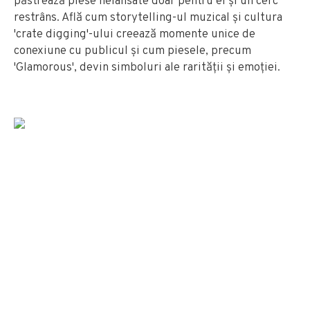
păstrează piese nelansate doar pentru ei și un cerc
restrâns. Află cum storytelling-ul muzical și cultura
'crate digging'-ului creează momente unice de
conexiune cu publicul și cum piesele, precum
'Glamorous', devin simboluri ale rarității și emoției.