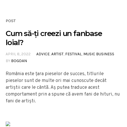
POST
Cum să-ți creezi un fanbase
loial?
APRIL 8, 2022
ADVICE
,
ARTIST
,
FESTIVAL
,
MUSIC BUSINESS
BY
BOGDAN
România este țara pieselor de succes, titlurile
pieselor sunt de multe ori mai cunoscute decât
artiștii care le cântă. Aș putea traduce acest
comportament prin a spune că avem fani de hituri, nu
fani de artiști.