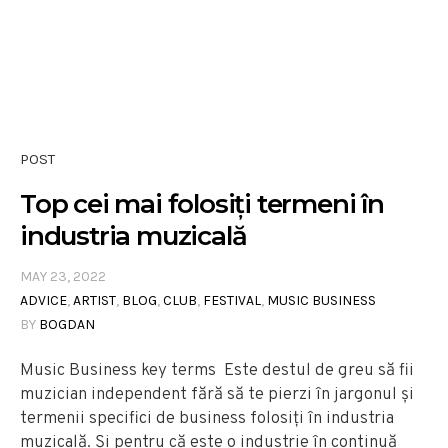
POST
Top cei mai folosiți termeni în
industria muzicală
MAY 23, 2022
ADVICE
,
ARTIST
,
BLOG
,
CLUB
,
FESTIVAL
,
MUSIC BUSINESS
BY
BOGDAN
Music Business key terms Este destul de greu să fii
muzician independent fără să te pierzi în jargonul și
termenii specifici de business folosiți în industria
muzicală. Și pentru că este o industrie în continuă