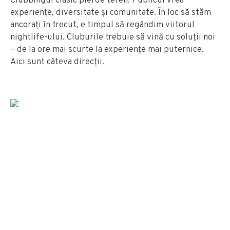
Clubbingul clasic pierde teren. Publicul vrea
experiențe, diversitate și comunitate. În loc să stăm
ancorați în trecut, e timpul să regândim viitorul
nightlife-ului. Cluburile trebuie să vină cu soluții noi
– de la ore mai scurte la experiențe mai puternice.
Aici sunt câteva direcții.