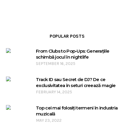
POPULAR POSTS
From Clubs to Pop-Ups: Generațiile
schimbă jocul în nightlife
SEPTEMBER 16, 2025
Track ID sau Secret de DJ? De ce
exclusivitatea în seturi creează magie
FEBRUARY 14, 2025
Top cei mai folosiți termeni în industria
muzicală
MAY 23, 2022